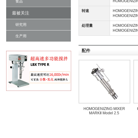
HOMOGENIZIN
食品
转速
HOMOGENIZIN
最被关注
HOMOGENIZIN
研究用
处理量
HOMOGENIZIN
HOMOGENIZIN
生产用
配件
HOMOGENIZING MIXER
MARKⅡ Model 2.5