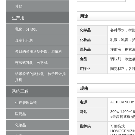
其他
用途
生产用
乳化、分散机
化学品
各种墨水，树
化妆品
乳液，乳膏，
真空乳化机
医药品
注射液，糖衣液
多目的多用途型分散、混炼机
食品
调味剂，冰激
连续式乳化、分散机
IT行业
陶瓷材料，各种
纳米粒子的微粒化、粒子设计搅
拌机
规格
系统工程
电源
AC100V 50H
生产管理系统
马达
300w 1400~16
医药品
※最高转速根
化妆品
搅拌头
可更换式
HOMOGENIZIN